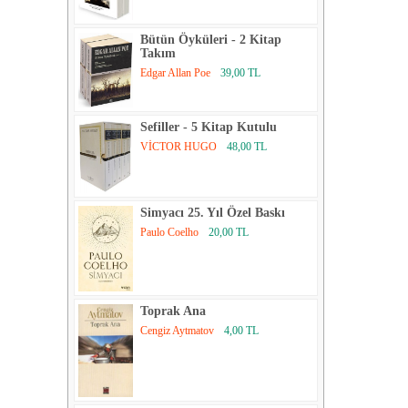
Bütün Öyküleri - 2 Kitap
Takım
Edgar Allan Poe
39,00 TL
Sefiller - 5 Kitap Kutulu
VİCTOR HUGO
48,00 TL
Simyacı 25. Yıl Özel Baskı
Paulo Coelho
20,00 TL
Toprak Ana
Cengiz Aytmatov
4,00 TL