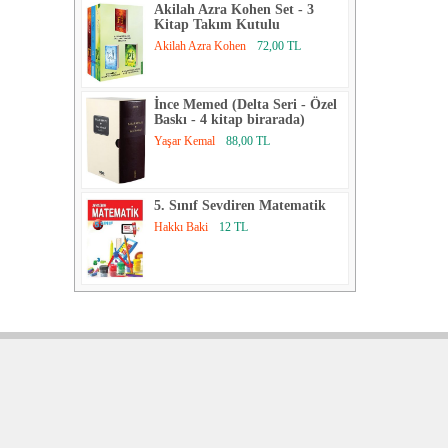
Akilah Azra Kohen Set - 3
Kitap Takım Kutulu
Akilah Azra Kohen
72,00 TL
İnce Memed (Delta Seri - Özel
Baskı - 4 kitap birarada)
Yaşar Kemal
88,00 TL
5. Sınıf Sevdiren Matematik
Hakkı Baki
12 TL