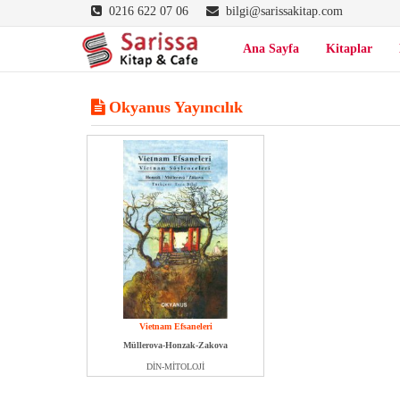
0216 622 07 06
bilgi@sarissakitap.com
Ana Sayfa
Kitaplar
Okyanus Yayıncılık
Vietnam Efsaneleri
Müllerova-Honzak-Zakova
DİN-MİTOLOJİ