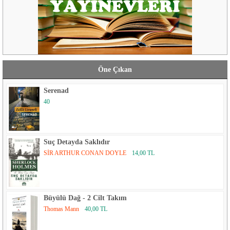
Öne Çıkan
Serenad
40
Suç Detayda Saklıdır
SİR ARTHUR CONAN DOYLE
14,00 TL
Büyülü Dağ - 2 Cilt Takım
Thomas Mann
40,00 TL