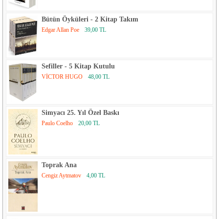
Bütün Öyküleri - 2 Kitap Takım
Edgar Allan Poe
39,00 TL
Sefiller - 5 Kitap Kutulu
VİCTOR HUGO
48,00 TL
Simyacı 25. Yıl Özel Baskı
Paulo Coelho
20,00 TL
Toprak Ana
Cengiz Aytmatov
4,00 TL