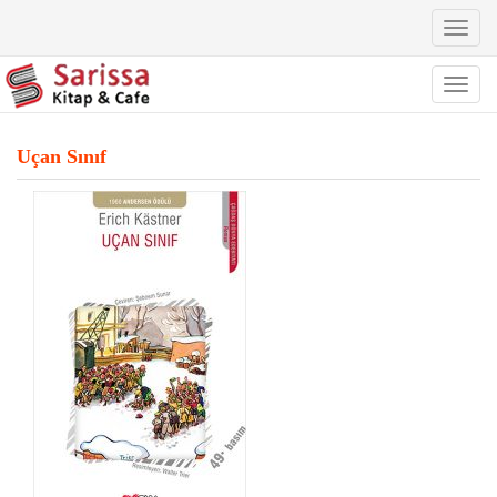
Toggl
naviga
Toggl
naviga
Uçan Sınıf