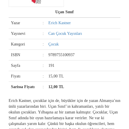
Uçan Sınıf
Yazar
:
Erich Kastner
Yayınevi
:
Can Çocuk Yayınları
Kategori
:
Çocuk
ISBN
:
9789755100937
Sayfa
:
191
Fiyatı
:
15,00 TL
Sarissa Fiyatı
:
12,00 TL
Erich Kastner, çocuklar için de, büyükler için de yazan Almanya’nın
ünlü yazarlarından biri. Uçan Sınıf’ın kahramanları, yatılı bir
okulun çocukları. Yılbaşına az bir zaman kalmıştır. Çocuklar, Uçan
Sınıf adında bir oyun hazırlamaya karar verirler. Ne var ki
çalışmaları yarım kalır. Çünkü bir başka okulun öğrencileri, hem