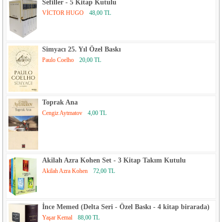
Sefiller - 5 Kitap Kutulu
VİCTOR HUGO
48,00 TL
Simyacı 25. Yıl Özel Baskı
Paulo Coelho
20,00 TL
Toprak Ana
Cengiz Aytmatov
4,00 TL
Akilah Azra Kohen Set - 3 Kitap Takım Kutulu
Akilah Azra Kohen
72,00 TL
İnce Memed (Delta Seri - Özel Baskı - 4 kitap birarada)
Yaşar Kemal
88,00 TL