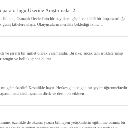
mparatorluğu Üzerine Araştırmalar 2
lk cildinde, Osmanlı Devleti'nin bir beylikten güçlü ve köklü bir imparatorluğa
eniş kitlelere ulaştı. Okuyucuların merakla beklediği ikinci…
li ve şerefli bir millet olarak yaşamasıdır. Bu ilke, ancak tam istiklâle sahip
ar zengin ve bolluk içinde olursa…
 mı gelmektedir? Kesinlikle hayır. Herkes gün be gün bir şeyler öğrenmektedir
yaşamımızda okullaşmanın direk ve derin bir etkiden…
ğitimine, özellikle de okuma yazma bilmeyen yetişkinlerin eğitimine adamış bir