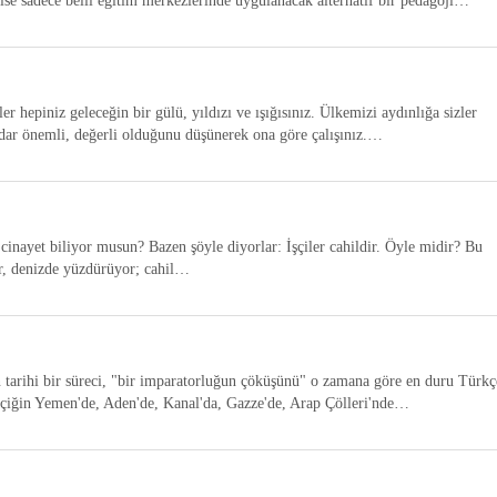
 ise sadece belli eğitim merkezlerinde uygulanacak alternatif bir pedagoji…
r hepiniz geleceğin bir gülü, yıldızı ve ışığısınız. Ülkemizi aydınlığa sizler
dar önemli, değerli olduğunu düşünerek ona göre çalışınız.…
cinayet biliyor musun? Bazen şöyle diyorlar: İşçiler cahildir. Öyle midir? Bu
or, denizde yüzdürüyor; cahil…
 tarihi bir süreci, "bir imparatorluğun çöküşünü" o zamana göre en duru Türkç
tçiğin Yemen'de, Aden'de, Kanal'da, Gazze'de, Arap Çölleri'nde…