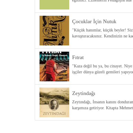
eğitimci. Ezilenlerin Pedagojisi'nde
Çocuklar İçin Nutuk
"Küçük hanımlar, küçük beyler! Sizle
kavuşturacaksınız. Kendinizin ne ka
Fıtrat
"Kaza değil bu ya, bu cinayet. Niye 
işçiler dünya güzeli gemileri yapıy
Zeytindağı
Zeytındağı, İnsanın kanını donduran
karşımıza getiriyor. Kitapta Mehme