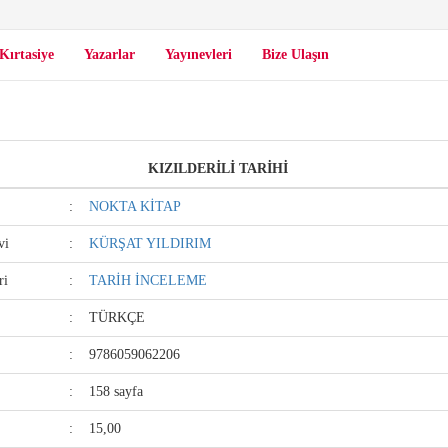
Kırtasiye
Yazarlar
Yayınevleri
Bize Ulaşın
KIZILDERİLİ TARİHİ
:
NOKTA KİTAP
vi
:
KÜRŞAT YILDIRIM
ri
:
TARİH İNCELEME
:
TÜRKÇE
:
9786059062206
:
158 sayfa
:
15,00