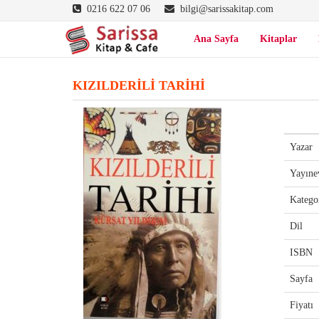
0216 622 07 06
bilgi@sarissakitap.com
Ana Sayfa
Kitaplar
KIZILDERİLİ TARİHİ
Yazar
Yayıne
Katego
Dil
ISBN
Sayfa
Fiyatı