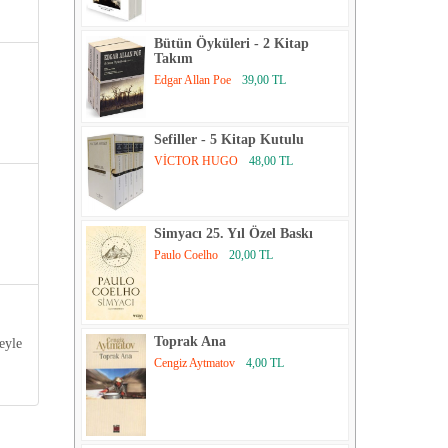
Bütün Öyküleri - 2 Kitap
Takım
Edgar Allan Poe
39,00 TL
Sefiller - 5 Kitap Kutulu
VİCTOR HUGO
48,00 TL
Simyacı 25. Yıl Özel Baskı
Paulo Coelho
20,00 TL
Toprak Ana
eyle
Cengiz Aytmatov
4,00 TL