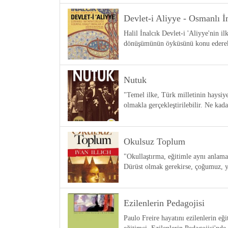
Devlet-i Aliyye - Osmanlı İ
Halil İnalcık Devlet-i 'Aliyye'nin i
dönüşümünün öyküsünü konu ederek g
Nutuk
"Temel ilke, Türk milletinin haysiyet
olmakla gerçekleştirilebilir. Ne kad
Okulsuz Toplum
"Okullaştırma, eğitimle aynı anlama
Dürüst olmak gerekirse, çoğumuz, 
Ezilenlerin Pedagojisi
Paulo Freire hayatını ezilenlerin e