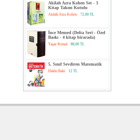
Akilah Azra Kohen Set - 3
Kitap Takım Kutulu
Akilah Azra Kohen
72,00 TL
İnce Memed (Delta Seri - Özel
Baskı - 4 kitap birarada)
Yaşar Kemal
88,00 TL
5. Sınıf Sevdiren Matematik
Hakkı Baki
12 TL