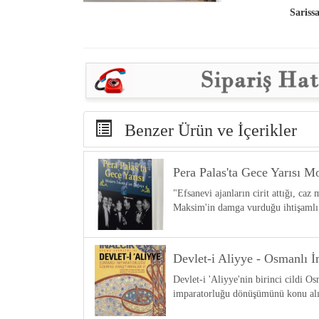
Sariss
Benzer Ürün ve İçerikler
Pera Palas'ta Gece Yarısı M
"Efsanevi ajanların cirit attığı, ca
Maksim'in damga vurduğu ihtişamlı k
Devlet-i Aliyye - Osmanlı İ
Devlet-i 'Aliyye'nin birinci cildi 
imparatorluğu dönüşümünü konu alır.