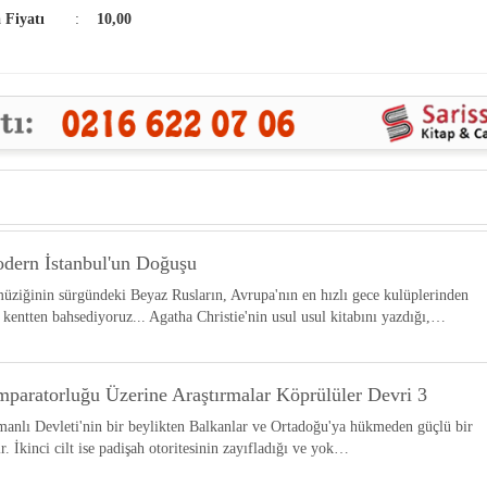
a Fiyatı
:
10,00
odern İstanbul'un Doğuşu
z müziğinin sürgündeki Beyaz Rusların, Avrupa'nın en hızlı gece kulüplerinden
entten bahsediyoruz... Agatha Christie'nin usul usul kitabını yazdığı,…
mparatorluğu Üzerine Araştırmalar Köprülüler Devri 3
Osmanlı Devleti'nin bir beylikten Balkanlar ve Ortadoğu'ya hükmeden güçlü bir
 İkinci cilt ise padişah otoritesinin zayıfladığı ve yok…