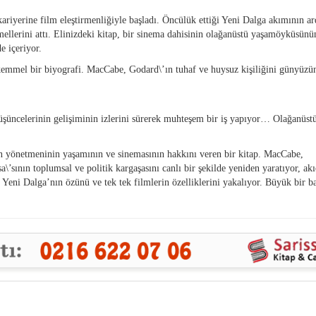
riyerine film eleştirmenliğiyle başladı. Öncülük ettiği Yeni Dalga akımının a
mellerini attı. Elinizdeki kitap, bir sinema dahisinin olağanüstü yaşamöyküsünü
e içeriyor.
emmel bir biyografi. MacCabe, Godard\’ın tuhaf ve huysuz kişiliğini günyüzü
ncelerinin gelişiminin izlerini sürerek muhteşem bir iş yapıyor… Olağanüstü
n yönetmeninin yaşamının ve sinemasının hakkını veren bir kitap. MacCabe,
’sının toplumsal ve politik kargaşasını canlı bir şekilde yeniden yaratıyor, akı
Yeni Dalga’nın özünü ve tek tek filmlerin özelliklerini yakalıyor. Büyük bir ba