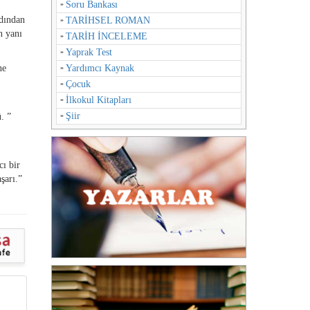
Soru Bankası
rdından
TARİHSEL ROMAN
n yanı
TARİH İNCELEME
Yaprak Test
ne
Yardımcı Kaynak
Çocuk
İlkokul Kitapları
Şiir
. ”
cı bir
şarı.”