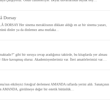
urmaya çalışıyoruz. Onun cümleleriyle. Beyaz duvarlarında büyük boy…
lâ Dorsay
SAY Her sinema meraklısının dikkate aldığı en az bir sinema yazarı,
özünü dinler ya da dinlemez ama mutlaka…
ktadır?" gibi bir soruya cevap aradığımız taktirde, bu kitaplarda yer alması
ir fikre kavuşmuş oluruz. Akademisyenlerimiz var. İleri amatörlerimizi var.…
sena'nın etkileyici fotoğraf derlemesi AMANDA raflarda yerini aldı. Sanatçının
olan AMANDA, görülmeye değer bir estetik bütünlük…