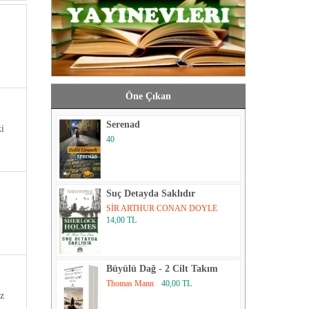
Öne Çıkan
Serenad
i
40
Suç Detayda Saklıdır
SİR ARTHUR CONAN DOYLE
14,00 TL
Büyülü Dağ - 2 Cilt Takım
Thomas Mann
40,00 TL
uz