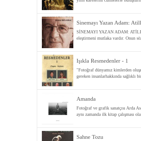
yılın karelerini cümlelerle buluşt
Sinemayı Yazan Adam: Atil
SİNEMAYI YAZAN ADAM: ATİLLÂ DOR
eleştirmeni mutlaka vardır. Onun s
Işıkla Resmedenler - 1
"Fotoğraf dünyamız kimlerden oluşma
gereken insanlarhakkında sağlıklı b
Amanda
Fotoğraf ve grafik sanatçısı Arda A
aynı zamanda ilk kitap çalışması 
Sahne Tozu