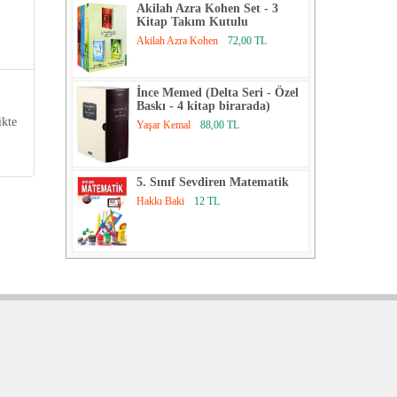
Akilah Azra Kohen Set - 3
Kitap Takım Kutulu
Akilah Azra Kohen
72,00 TL
İnce Memed (Delta Seri - Özel
Baskı - 4 kitap birarada)
ikte
Yaşar Kemal
88,00 TL
5. Sınıf Sevdiren Matematik
Hakkı Baki
12 TL