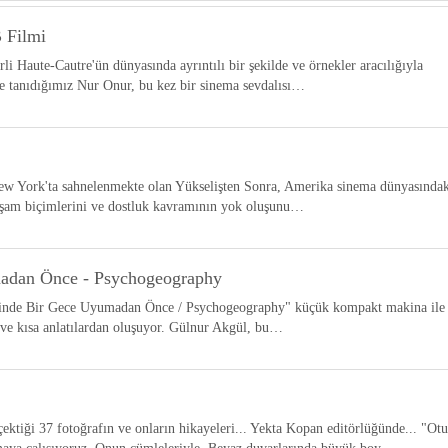
B Filmi
rli Haute-Cautre'ün dünyasında ayrıntılı bir şekilde ve örnekler aracılığıyla
ile tanıdığımız Nur Onur, bu kez bir sinema sevdalısı…
ew York'ta sahnelenmekte olan Yükselişten Sonra, Amerika sinema dünyasındak
yaşam biçimlerini ve dostluk kavramının yok oluşunu…
adan Önce - Psychogeography
vinde Bir Gece Uyumadan Önce / Psychogeography" küçük kompakt makina ile
 ve kısa anlatılardan oluşuyor. Gülnur Akgül, bu…
ktiği 37 fotoğrafın ve onların hikayeleri... Yekta Kopan editörlüğünde... "Ot