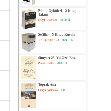
Bütün Öyküleri - 2 Kitap
Takım
Edgar Allan Poe
39,00 TL
Sefiller - 5 Kitap Kutulu
VİCTOR HUGO
48,00 TL
Simyacı 25. Yıl Özel Baskı
Paulo Coelho
20,00 TL
Toprak Ana
Cengiz Aytmatov
4,00 TL