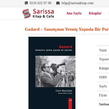
0216 622 07 06
bilgi@sarissakitap.com
Ana Sayfa
Kitaplar
Godard – Sanatçının Yetmiş Yaşında Bir Por
Yazar
Yayıne
Katego
ISBN
Sayfa
Fiyatı
Sariss