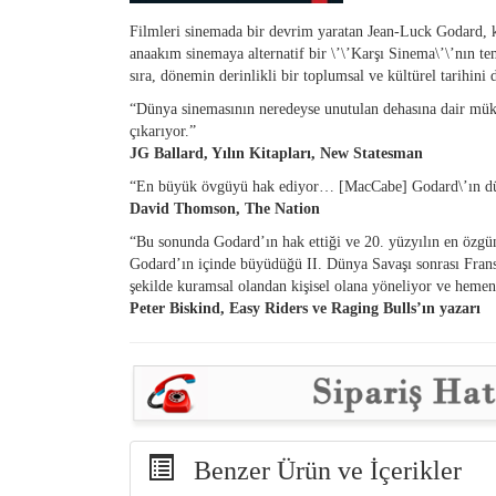
Filmleri sinemada bir devrim yaratan Jean-Luck Godard, ka
anaakım sinemaya alternatif bir \’\’Karşı Sinema\’\’nın te
sıra, dönemin derinlikli bir toplumsal ve kültürel tarihini d
“Dünya sinemasının neredeyse unutulan dehasına dair mük
çıkarıyor.”
JG Ballard, Yılın Kitapları, New Statesman
“En büyük övgüyü hak ediyor… [MacCabe] Godard\’ın düşü
David Thomson, The Nation
“Bu sonunda Godard’ın hak ettiği ve 20. yüzyılın en özgü
Godard’ın içinde büyüdüğü II. Dünya Savaşı sonrası Fransa\
şekilde kuramsal olandan kişisel olana yöneliyor ve hemen 
Peter Biskind, Easy Riders ve Raging Bulls’ın yazarı
Benzer Ürün ve İçerikler