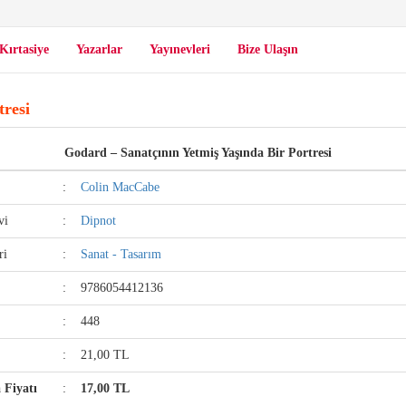
Kırtasiye
Yazarlar
Yayınevleri
Bize Ulaşın
tresi
Godard – Sanatçının Yetmiş Yaşında Bir Portresi
:
Colin MacCabe
vi
:
Dipnot
ri
:
Sanat - Tasarım
:
9786054412136
:
448
:
21,00 TL
a Fiyatı
:
17,00 TL