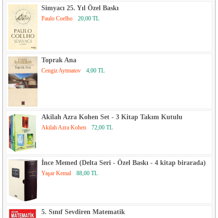
Simyacı 25. Yıl Özel Baskı
Paulo Coelho
20,00 TL
Toprak Ana
Cengiz Aytmatov
4,00 TL
Akilah Azra Kohen Set - 3 Kitap Takım Kutulu
Akilah Azra Kohen
72,00 TL
İnce Memed (Delta Seri - Özel Baskı - 4 kitap birarada)
Yaşar Kemal
88,00 TL
5. Sınıf Sevdiren Matematik