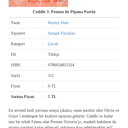
Cuddle 3: Prenses ile Pijama Partisi
Yazar
:
Hayley Daze
Yayınevi
:
Şimşek Yayınları
Kategori
:
Çocuk
Dil
:
Türkçe
ISBN
:
9786054851324
Sayfa
:
112
Fiyatı
:
6 TL
Sarissa Fiyatı
:
5 TL
En sevimli kedi yavrusu ortaya çıkınca, onun parıltılı sihri Olivia ve
Grace’i muhteşem bir kraliyet sarayına götürür. Cuddle ve kızlar
tam bir erkek Fatma olan Prenses Victoria’yı, maskeli baloların da
pijama partileri kadar eğlenceli olduğuna ikna edebilecekler mi?