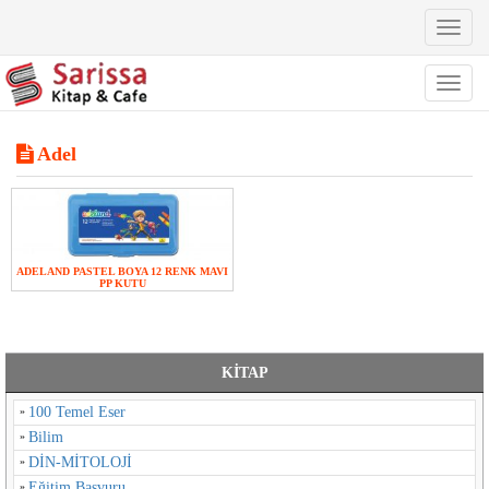
Toggl
naviga
Toggl
naviga
Adel
ADELAND PASTEL BOYA 12 RENK MAVI
PP KUTU
KİTAP
100 Temel Eser
Bilim
DİN-MİTOLOJİ
Eğitim Başvuru