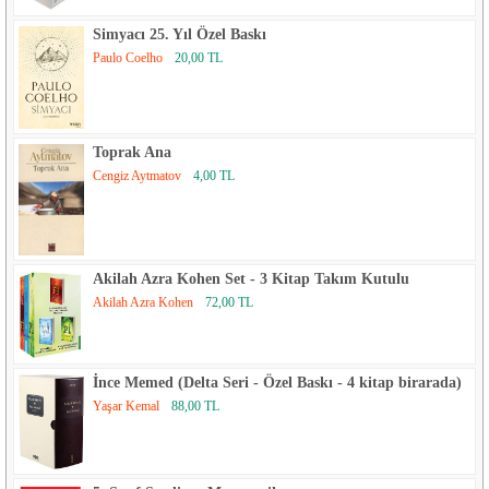
Simyacı 25. Yıl Özel Baskı
Paulo Coelho
20,00 TL
Toprak Ana
Cengiz Aytmatov
4,00 TL
Akilah Azra Kohen Set - 3 Kitap Takım Kutulu
Akilah Azra Kohen
72,00 TL
İnce Memed (Delta Seri - Özel Baskı - 4 kitap birarada)
Yaşar Kemal
88,00 TL