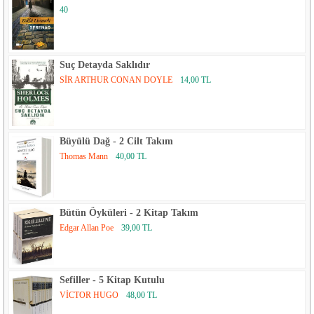
40
Suç Detayda Saklıdır
SİR ARTHUR CONAN DOYLE
14,00 TL
Büyülü Dağ - 2 Cilt Takım
Thomas Mann
40,00 TL
Bütün Öyküleri - 2 Kitap Takım
Edgar Allan Poe
39,00 TL
Sefiller - 5 Kitap Kutulu
VİCTOR HUGO
48,00 TL