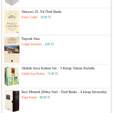
Simyacı 25. Yıl Özel Baskı
Paulo Coelho
20,00 TL
Toprak Ana
Cengiz Aytmatov
4,00 TL
Akilah Azra Kohen Set - 3 Kitap Takım Kutulu
Akilah Azra Kohen
72,00 TL
İnce Memed (Delta Seri - Özel Baskı - 4 kitap birarada)
Yaşar Kemal
88,00 TL