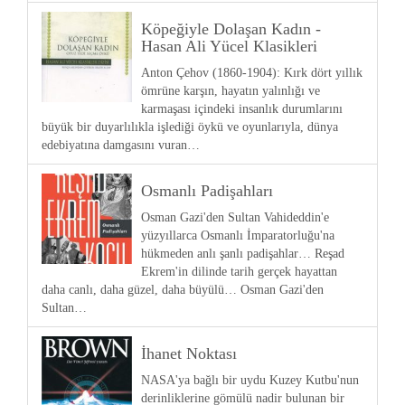
Köpeğiyle Dolaşan Kadın -
Hasan Ali Yücel Klasikleri
Anton Çehov (1860-1904): Kırk dört yıllık
ömrüne karşın, hayatın yalınlığı ve
karmaşası içindeki insanlık durumlarını
büyük bir duyarlılıkla işlediği öykü ve oyunlarıyla, dünya
edebiyatına damgasını vuran…
Osmanlı Padişahları
Osman Gazi'den Sultan Vahideddin'e
yüzyıllarca Osmanlı İmparatorluğu'na
hükmeden anlı şanlı padişahlar… Reşad
Ekrem'in dilinde tarih gerçek hayattan
daha canlı, daha güzel, daha büyülü… Osman Gazi'den
Sultan…
İhanet Noktası
NASA'ya bağlı bir uydu Kuzey Kutbu'nun
derinliklerine gömülü nadir bulunan bir