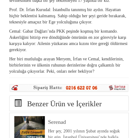
sevmesinden başka bir şey beklemeyen 17 yaşında bir kız.
Prof. Dr. İrfan Kurudal: İstanbullu tanınmış bir aydın. Hayattan
hiçbir beklentisi kalmamış. Sahip olduğu her şeyi geride bırakarak,
teknesiyle amaçsız bir Ege yolculuğuna çıkıyor.
Cemal: Gabar Dağları’nda PKK peşinde koşmuş bir komando.
Askerliğini bitirip eve döndüğünde ömrünün en zor göreviyle karşı
karşıya kalıyor: Ailenin yüzkarası amca kızını töre gereği öldürmesi
gerekiyor.
Her biri mutluluğu arayan Meryem, İrfan ve Cemal, kendilerinin,
birbirlerinin ve ülkenin ruhunun derinlerine doğru çalkantılı bir
yolculuğa çıkıyorlar. Peki, onları neler bekliyor?
Benzer Ürün ve İçerikler
Serenad
Her şey, 2001 yılının Şubat ayında soğuk
bir gün, İstanbul Üniversitesi’nde halkla