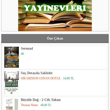
Öne Çıkan
Serenad
40
Suç Detayda Saklıdır
SİR ARTHUR CONAN DOYLE
14,00 TL
Büyülü Dağ - 2 Cilt Takım
Thomas Mann
40,00 TL