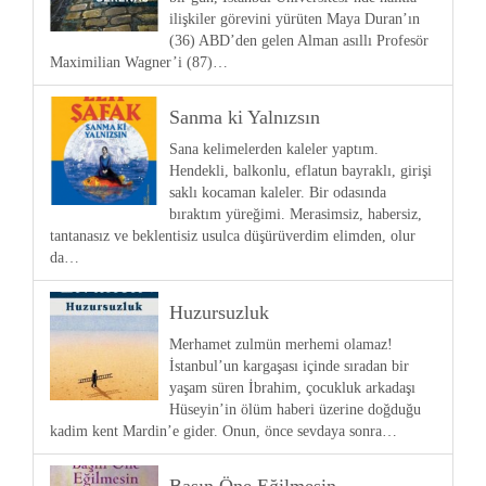
ilişkiler görevini yürüten Maya Duran’ın
(36) ABD’den gelen Alman asıllı Profesör
Maximilian Wagner’i (87)…
Sanma ki Yalnızsın
Sana kelimelerden kaleler yaptım.
Hendekli, balkonlu, eflatun bayraklı, girişi
saklı kocaman kaleler. Bir odasında
bıraktım yüreğimi. Merasimsiz, habersiz,
tantanasız ve beklentisiz usulca düşürüverdim elimden, olur
da…
Huzursuzluk
Merhamet zulmün merhemi olamaz!
İstanbul’un kargaşası içinde sıradan bir
yaşam süren İbrahim, çocukluk arkadaşı
Hüseyin’in ölüm haberi üzerine doğduğu
kadim kent Mardin’e gider. Onun, önce sevdaya sonra…
Başın Öne Eğilmesin