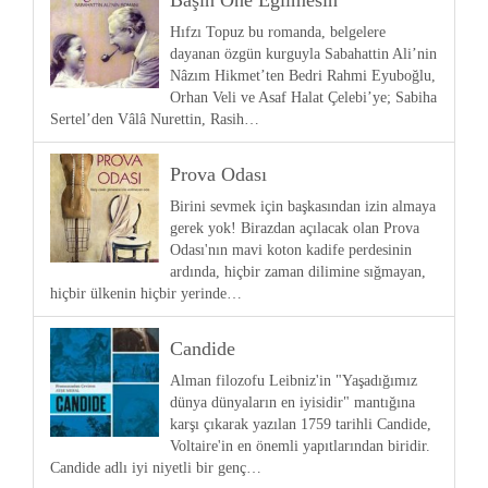
Hıfzı Topuz bu romanda, belgelere
dayanan özgün kurguyla Sabahattin Ali’nin
Nâzım Hikmet’ten Bedri Rahmi Eyuboğlu,
Orhan Veli ve Asaf Halat Çelebi’ye; Sabiha
Sertel’den Vâlâ Nurettin, Rasih…
Prova Odası
Birini sevmek için başkasından izin almaya
gerek yok! Birazdan açılacak olan Prova
Odası'nın mavi koton kadife perdesinin
ardında, hiçbir zaman dilimine sığmayan,
hiçbir ülkenin hiçbir yerinde…
Candide
Alman filozofu Leibniz'in "Yaşadığımız
dünya dünyaların en iyisidir" mantığına
karşı çıkarak yazılan 1759 tarihli Candide,
Voltaire'in en önemli yapıtlarından biridir.
Candide adlı iyi niyetli bir genç…