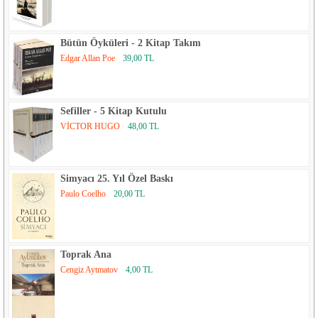
Bütün Öyküleri - 2 Kitap Takım
Edgar Allan Poe
39,00 TL
Sefiller - 5 Kitap Kutulu
VİCTOR HUGO
48,00 TL
Simyacı 25. Yıl Özel Baskı
Paulo Coelho
20,00 TL
Toprak Ana
Cengiz Aytmatov
4,00 TL