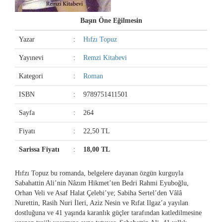
Başın Öne Eğilmesin
Yazar
:
Hıfzı Topuz
Yayınevi
:
Remzi Kitabevi
Kategori
:
Roman
ISBN
:
9789751411501
Sayfa
:
264
Fiyatı
:
22,50 TL
Sarissa Fiyatı
:
18,00 TL
Hıfzı Topuz bu romanda, belgelere dayanan özgün kurguyla
Sabahattin Ali’nin Nâzım Hikmet’ten Bedri Rahmi Eyuboğlu,
Orhan Veli ve Asaf Halat Çelebi’ye; Sabiha Sertel’den Vâlâ
Nurettin, Rasih Nuri İleri, Aziz Nesin ve Rıfat Ilgaz’a yayılan
dostluğuna ve 41 yaşında karanlık güçler tarafından katledilmesine