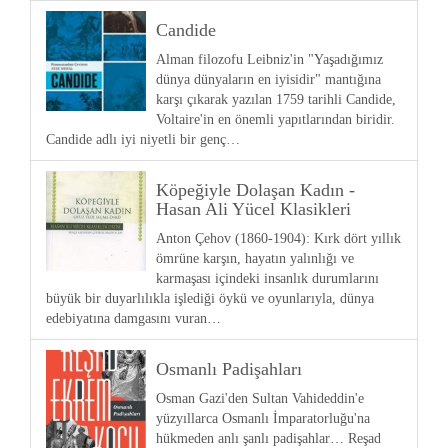
Candide
Alman filozofu Leibniz'in "Yaşadığımız
dünya dünyaların en iyisidir" mantığına
karşı çıkarak yazılan 1759 tarihli Candide,
Voltaire'in en önemli yapıtlarından biridir.
Candide adlı iyi niyetli bir genç…
Köpeğiyle Dolaşan Kadın -
Hasan Ali Yücel Klasikleri
Anton Çehov (1860-1904): Kırk dört yıllık
ömrüne karşın, hayatın yalınlığı ve
karmaşası içindeki insanlık durumlarını
büyük bir duyarlılıkla işlediği öykü ve oyunlarıyla, dünya
edebiyatına damgasını vuran…
Osmanlı Padişahları
Osman Gazi'den Sultan Vahideddin'e
yüzyıllarca Osmanlı İmparatorluğu'na
hükmeden anlı şanlı padişahlar… Reşad