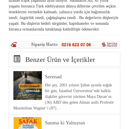
uzanan trajik yaşamına ayna tutuyor. Sabahattin Ali, 41 yıllık
yaşamı boyunca Türk edebiyatının dünya dillerine çevrilen seçkin
örneklerini vermekle kalmadı, yalnızca yurdu için bağımsızlık
istedi, özgürlük istedi, çağdaşlaşma istedi.. Bu değerlerin düşleriyle
yaşadı. Bu düşlerin bedeli sürgünler, hapishaneler ve sonunda
Istranca ormanlarında tutuklanıp katledilişle ödenecekti.
Benzer Ürün ve İçerikler
Serenad
Her şey, 2001 yılının Şubat ayında soğuk
bir gün, İstanbul Üniversitesi’nde halkla
ilişkiler görevini yürüten Maya Duran’ın
(36) ABD’den gelen Alman asıllı Profesör
Maximilian Wagner’i (87)…
Sanma ki Yalnızsın