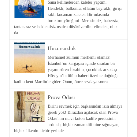
Sana kelimelerden kaleler yaptım.
Hendekli, balkonlu, eflatun bayraklı, girişi
saklı kocaman kaleler. Bir odasında
bıraktım yüreğimi. Merasimsiz, habersiz,
tantanasız ve beklentisiz usulca düşürüverdim elimden, olur
da…
Huzursuzluk
Merhamet zulmün merhemi olamaz!
İstanbul’un kargaşası içinde sıradan bir
yaşam süren İbrahim, çocukluk arkadaşı
Hüseyin’in ölüm haberi üzerine doğduğu
kadim kent Mardin’e gider. Onun, önce sevdaya sonra…
Prova Odası
Birini sevmek için başkasından izin almaya
gerek yok! Birazdan açılacak olan Prova
Odası'nın mavi koton kadife perdesinin
ardında, hiçbir zaman dilimine sığmayan,
hiçbir ülkenin hiçbir yerinde…