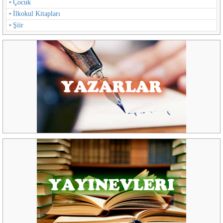
Çocuk
İlkokul Kitapları
Şiir