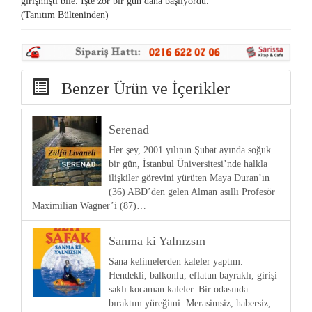
girişmişti bile. İşte zor bir gün daha başlıyordu.
(Tanıtım Bülteninden)
Benzer Ürün ve İçerikler
Serenad
Her şey, 2001 yılının Şubat ayında soğuk
bir gün, İstanbul Üniversitesi’nde halkla
ilişkiler görevini yürüten Maya Duran’ın
(36) ABD’den gelen Alman asıllı Profesör
Maximilian Wagner’i (87)…
Sanma ki Yalnızsın
Sana kelimelerden kaleler yaptım.
Hendekli, balkonlu, eflatun bayraklı, girişi
saklı kocaman kaleler. Bir odasında
bıraktım yüreğimi. Merasimsiz, habersiz,