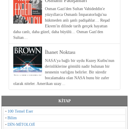
Osmanlı Padişahları
Osman Gazi'den Sultan Vahideddin'e
yüzyıllarca Osmanlı İmparatorluğu'na
hükmeden anlı şanlı padişahlar… Reşad
Ekrem'in dilinde tarih gerçek hayattan
daha canlı, daha güzel, daha büyülü… Osman Gazi'den
Sultan…
İhanet Noktası
NASA'ya bağlı bir uydu Kuzey Kutbu'nun
derinliklerine gömülü nadir bulunan bir
nesnenin varlığını belirler. Bir süredir
bocalamakta olan NASA bunu bir zafer
olarak niteler. Amerikan uzay…
KİTAP
100 Temel Eser
Bilim
DİN-MİTOLOJİ