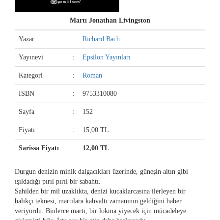
Martı Jonathan Livingston
Yazar
:
Richard Bach
Yayınevi
:
Epsilon Yayınları
Kategori
:
Roman
ISBN
:
9753310080
Sayfa
:
152
Fiyatı
:
15,00 TL
Sarissa Fiyatı
:
12,00 TL
Durgun denizin minik dalgacıkları üzerinde, güneşin altın gibi
ışıldadığı pırıl pırıl bir sabahtı.
Sahilden bir mil uzaklıkta, denizi kucaklarcasına ilerleyen bir
balıkçı teknesi, martılara kahvaltı zamanının geldiğini haber
veriyordu. Binlerce martı, bir lokma yiyecek için mücadeleye