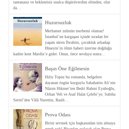
tantanasız ve beklentisiz usulca düşürüverdim elimden, olur
da…
Huzursuzluk
Merhamet zulmün merhemi olamaz!
İstanbul’un kargaşası içinde sıradan bir
yaşam süren İbrahim, çocukluk arkadaşı
Hüseyin’in ölüm haberi üzerine doğduğu
kadim kent Mardin’e gider. Onun, önce sevdaya sonra…
Başın Öne Eğilmesin
Hıfzı Topuz bu romanda, belgelere
dayanan özgün kurguyla Sabahattin Ali’nin
Nâzım Hikmet’ten Bedri Rahmi Eyuboğlu,
Orhan Veli ve Asaf Halat Çelebi’ye; Sabiha
Sertel’den Vâlâ Nurettin, Rasih…
Prova Odası
Birini sevmek için başkasından izin almaya
gerek yok! Birazdan açılacak olan Prova