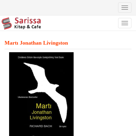
Toggl
naviga
Toggl
naviga
Martı Jonathan Livingston