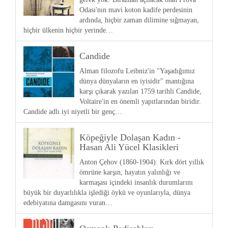
Odası'nın mavi koton kadife perdesinin
ardında, hiçbir zaman dilimine sığmayan,
hiçbir ülkenin hiçbir yerinde…
Candide
Alman filozofu Leibniz'in "Yaşadığımız
dünya dünyaların en iyisidir" mantığına
karşı çıkarak yazılan 1759 tarihli Candide,
Voltaire'in en önemli yapıtlarından biridir.
Candide adlı iyi niyetli bir genç…
Köpeğiyle Dolaşan Kadın -
Hasan Ali Yücel Klasikleri
Anton Çehov (1860-1904): Kırk dört yıllık
ömrüne karşın, hayatın yalınlığı ve
karmaşası içindeki insanlık durumlarını
büyük bir duyarlılıkla işlediği öykü ve oyunlarıyla, dünya
edebiyatına damgasını vuran…