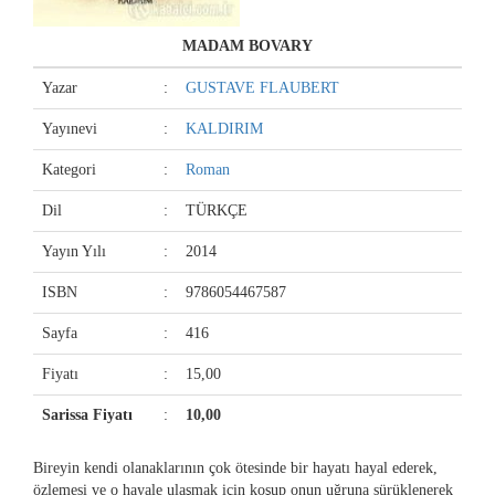
MADAM BOVARY
Yazar
:
GUSTAVE FLAUBERT
Yayınevi
:
KALDIRIM
Kategori
:
Roman
Dil
:
TÜRKÇE
Yayın Yılı
:
2014
ISBN
:
9786054467587
Sayfa
:
416
Fiyatı
:
15,00
Sarissa Fiyatı
:
10,00
Bireyin kendi olanaklarının çok ötesinde bir hayatı hayal ederek,
özlemesi ve o hayale ulaşmak için koşup onun uğruna sürüklenerek