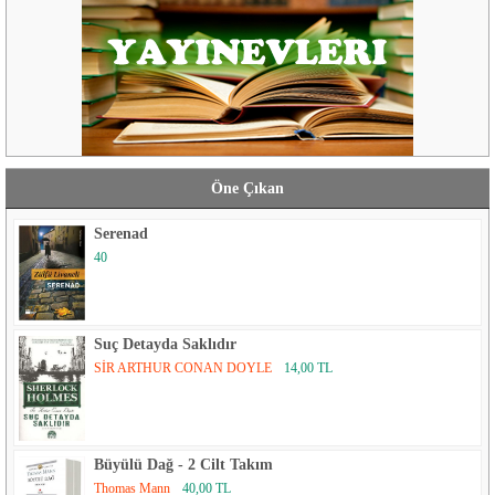
Öne Çıkan
Serenad
40
Suç Detayda Saklıdır
SİR ARTHUR CONAN DOYLE
14,00 TL
Büyülü Dağ - 2 Cilt Takım
Thomas Mann
40,00 TL