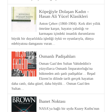
Köpeğiyle Dolaşan Kadın -
Hasan Ali Yücel Klasikleri
Anton Çehov (1860-1904): Kırk dört yıllık
ömrüne karşın, hayatın yalınlığı ve
karmaşası içindeki insanlık durumlarını
büyük bir duyarlılıkla işlediği öykü ve oyunlarıyla, dünya
edebiyatına damgasını vuran…
Osmanlı Padişahları
Osman Gazi'den Sultan Vahideddin'e
yüzyıllarca Osmanlı İmparatorluğu'na
hükmeden anlı şanlı padişahlar… Reşad
Ekrem'in dilinde tarih gerçek hayattan
daha canlı, daha güzel, daha büyülü… Osman Gazi'den
Sultan…
İhanet Noktası
NASA'ya bağlı bir uydu Kuzey Kutbu'nun