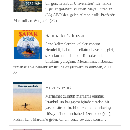
bir gün, İstanbul Üniversitesi’nde halkla
ilişkiler görevini yürüten Maya Duran’ın
(36) ABD’den gelen Alman asıllı Profesör
Maximilian Wagner’i (87)…
Sanma ki Yalnızsın
Sana kelimelerden kaleler yaptım.
Hendekli, balkonlu, eflatun bayraklı, girişi
saklı kocaman kaleler. Bir odasında
bıraktım yüreğimi. Merasimsiz, habersiz,
tantanasız ve beklentisiz usulca düşürüverdim elimden, olur
da…
Huzursuzluk
Merhamet zulmün merhemi olamaz!
İstanbul’un kargaşası içinde sıradan bir
yaşam süren İbrahim, çocukluk arkadaşı
Hüseyin’in ölüm haberi üzerine doğduğu
kadim kent Mardin’e gider. Onun, önce sevdaya sonra…