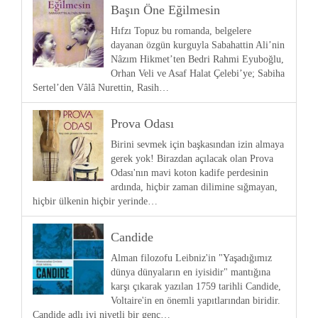
Başın Öne Eğilmesin
Hıfzı Topuz bu romanda, belgelere
dayanan özgün kurguyla Sabahattin Ali’nin
Nâzım Hikmet’ten Bedri Rahmi Eyuboğlu,
Orhan Veli ve Asaf Halat Çelebi’ye; Sabiha
Sertel’den Vâlâ Nurettin, Rasih…
Prova Odası
Birini sevmek için başkasından izin almaya
gerek yok! Birazdan açılacak olan Prova
Odası'nın mavi koton kadife perdesinin
ardında, hiçbir zaman dilimine sığmayan,
hiçbir ülkenin hiçbir yerinde…
Candide
Alman filozofu Leibniz'in "Yaşadığımız
dünya dünyaların en iyisidir" mantığına
karşı çıkarak yazılan 1759 tarihli Candide,
Voltaire'in en önemli yapıtlarından biridir.
Candide adlı iyi niyetli bir genç…