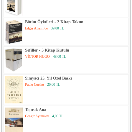
Bütün Öyküleri - 2 Kitap Takım
Edgar Allan Poe
39,00 TL
Sefiller - 5 Kitap Kutulu
VİCTOR HUGO
48,00 TL
Simyacı 25. Yıl Özel Baskı
Paulo Coelho
20,00 TL
Toprak Ana
Cengiz Aytmatov
4,00 TL