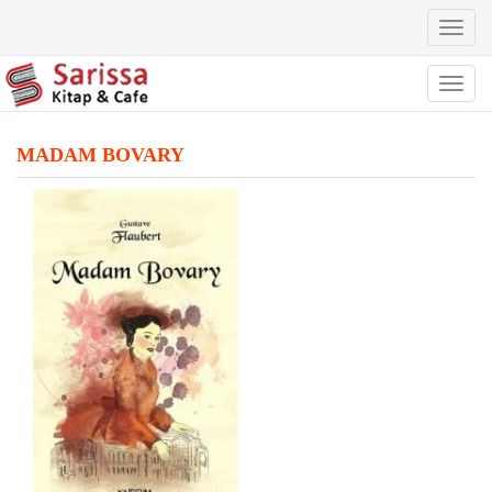
Toggl
naviga
Toggl
naviga
MADAM BOVARY