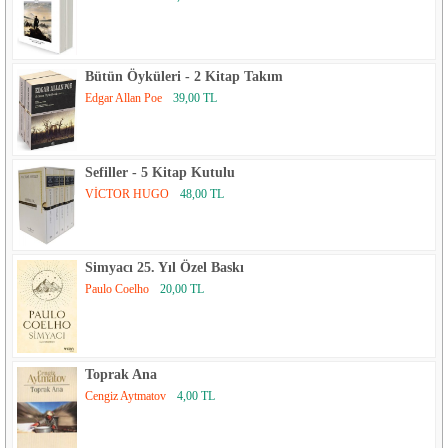
Bütün Öyküleri - 2 Kitap Takım
Edgar Allan Poe
39,00 TL
Sefiller - 5 Kitap Kutulu
VİCTOR HUGO
48,00 TL
Simyacı 25. Yıl Özel Baskı
Paulo Coelho
20,00 TL
Toprak Ana
Cengiz Aytmatov
4,00 TL