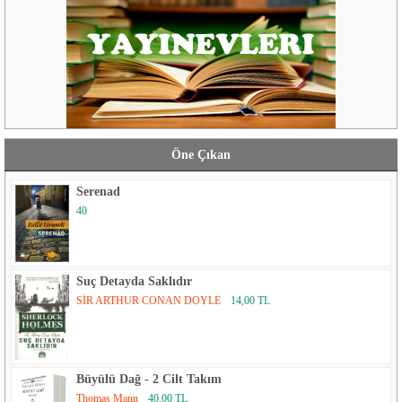
Öne Çıkan
Serenad
40
Suç Detayda Saklıdır
SİR ARTHUR CONAN DOYLE
14,00 TL
Büyülü Dağ - 2 Cilt Takım
Thomas Mann
40,00 TL