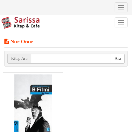
Toggl
naviga
Toggl
naviga
Nur Onur
Kitap Ara
Ara