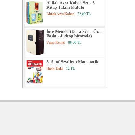
Akilah Azra Kohen Set - 3
Kitap Takım Kutulu
Akilah Azra Kohen
72,00 TL
İnce Memed (Delta Seri - Özel
Baskı - 4 kitap birarada)
Yaşar Kemal
88,00 TL
5. Sınıf Sevdiren Matematik
Hakkı Baki
12 TL