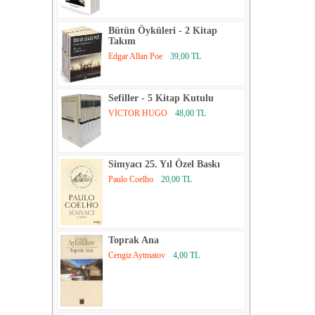
Bütün Öyküleri - 2 Kitap
Takım
Edgar Allan Poe
39,00 TL
Sefiller - 5 Kitap Kutulu
VİCTOR HUGO
48,00 TL
Simyacı 25. Yıl Özel Baskı
Paulo Coelho
20,00 TL
Toprak Ana
Cengiz Aytmatov
4,00 TL