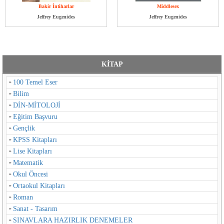
Bakir İntiharlar
Middlesex
Jeffrey Eugenides
Jeffrey Eugenides
KİTAP
100 Temel Eser
Bilim
DİN-MİTOLOJİ
Eğitim Başvuru
Gençlik
KPSS Kitapları
Lise Kitapları
Matematik
Okul Öncesi
Ortaokul Kitapları
Roman
Sanat - Tasarım
SINAVLARA HAZIRLIK DENEMELER