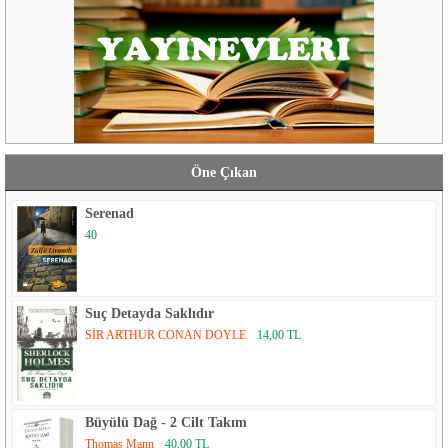
Öne Çıkan
Serenad
40
Suç Detayda Saklıdır
SİR ARTHUR CONAN DOYLE
14,00 TL
Büyülü Dağ - 2 Cilt Takım
Thomas Mann
40,00 TL