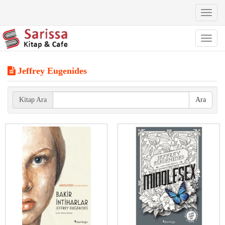
Toggl
naviga
Toggl
naviga
Jeffrey Eugenides
Kitap Ara
Ara