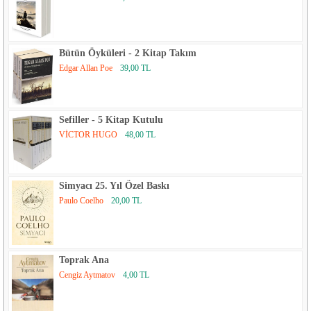
Bütün Öyküleri - 2 Kitap Takım
Edgar Allan Poe
39,00 TL
Sefiller - 5 Kitap Kutulu
VİCTOR HUGO
48,00 TL
Simyacı 25. Yıl Özel Baskı
Paulo Coelho
20,00 TL
Toprak Ana
Cengiz Aytmatov
4,00 TL