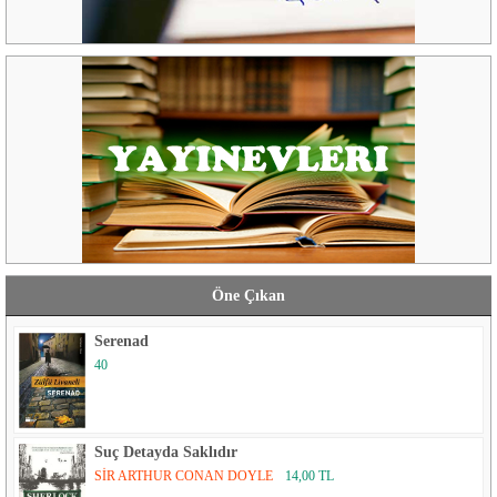
Öne Çıkan
Serenad
40
Suç Detayda Saklıdır
SİR ARTHUR CONAN DOYLE
14,00 TL