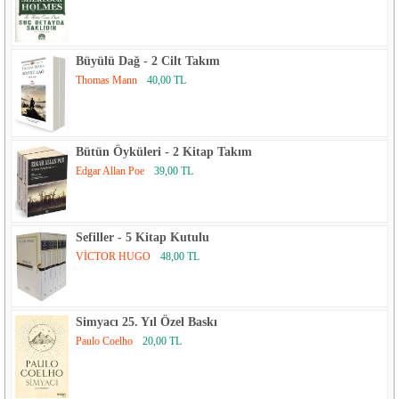
Büyülü Dağ - 2 Cilt Takım
Thomas Mann
40,00 TL
Bütün Öyküleri - 2 Kitap Takım
Edgar Allan Poe
39,00 TL
Sefiller - 5 Kitap Kutulu
VİCTOR HUGO
48,00 TL
Simyacı 25. Yıl Özel Baskı
Paulo Coelho
20,00 TL