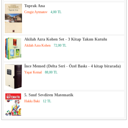
Toprak Ana
Cengiz Aytmatov
4,00 TL
Akilah Azra Kohen Set - 3 Kitap Takım Kutulu
Akilah Azra Kohen
72,00 TL
İnce Memed (Delta Seri - Özel Baskı - 4 kitap birarada)
Yaşar Kemal
88,00 TL
5. Sınıf Sevdiren Matematik
Hakkı Baki
12 TL