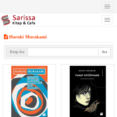
Toggl
naviga
Toggl
naviga
Haruki Murakami
Kitap Ara
Ara