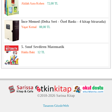
Akilah Azra Kohen
72,00 TL
İnce Memed (Delta Seri - Özel Baskı - 4 kitap birarada)
Yaşar Kemal
88,00 TL
5. Sınıf Sevdiren Matematik
Hakkı Baki
12 TL
©2018-2026 Sarissa Kitap
Tasarım GözdeWeb