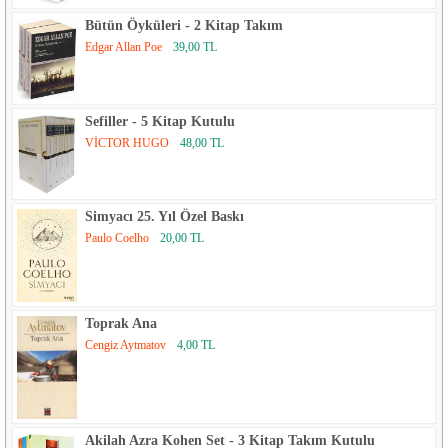
Bütün Öyküleri - 2 Kitap Takım
Edgar Allan Poe
39,00 TL
Sefiller - 5 Kitap Kutulu
VİCTOR HUGO
48,00 TL
Simyacı 25. Yıl Özel Baskı
Paulo Coelho
20,00 TL
Toprak Ana
Cengiz Aytmatov
4,00 TL
Akilah Azra Kohen Set - 3 Kitap Takım Kutulu