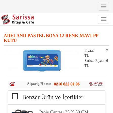
Toggl
naviga
Toggl
naviga
ADELAND PASTEL BOYA 12 RENK MAVI PP
KUTU
Fiyatı:
7
TL
Sarissa Fiyatı:
6
TL
Benzer Ürün ve İçerikler
Proje Çantası 35 X 50 CM