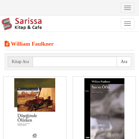
Toggl
naviga
Toggl
naviga
William Faulkner
Kitap Ara
Ara