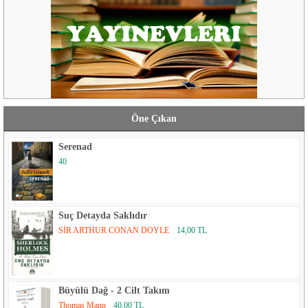
Öne Çıkan
Serenad
40
Suç Detayda Saklıdır
SİR ARTHUR CONAN DOYLE
14,00 TL
Büyülü Dağ - 2 Cilt Takım
Thomas Mann
40,00 TL