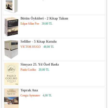
Bütün Öyküleri - 2 Kitap Takım
Edgar Allan Poe
39,00 TL
Sefiller - 5 Kitap Kutulu
VİCTOR HUGO
48,00 TL
Simyacı 25. Yıl Özel Baskı
Paulo Coelho
20,00 TL
Toprak Ana
Cengiz Aytmatov
4,00 TL