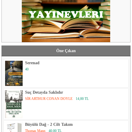
Öne Çıkan
Serenad
40
Suç Detayda Saklıdır
SİR ARTHUR CONAN DOYLE
14,00 TL
Büyülü Dağ - 2 Cilt Takım
Thomas Mann
40,00 TL