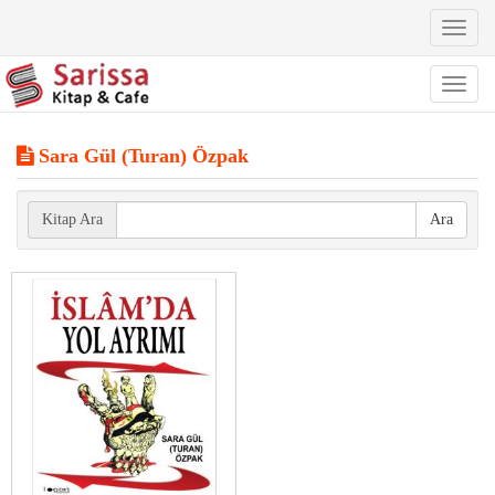
Toggl
naviga
Toggl
naviga
Sara Gül (Turan) Özpak
Kitap Ara
Ara