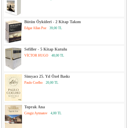
Bütün Öyküleri - 2 Kitap Takım
Edgar Allan Poe
39,00 TL
Sefiller - 5 Kitap Kutulu
VİCTOR HUGO
48,00 TL
Simyacı 25. Yıl Özel Baskı
Paulo Coelho
20,00 TL
Toprak Ana
Cengiz Aytmatov
4,00 TL