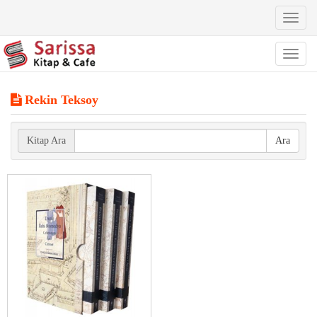
Toggl
naviga
Toggl
naviga
Rekin Teksoy
Kitap Ara
Ara