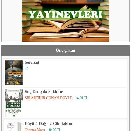
Öne Çıkan
Serenad
40
Suç Detayda Saklıdır
SİR ARTHUR CONAN DOYLE
14,00 TL
Büyülü Dağ - 2 Cilt Takım
Thomas Mann
40,00 TL