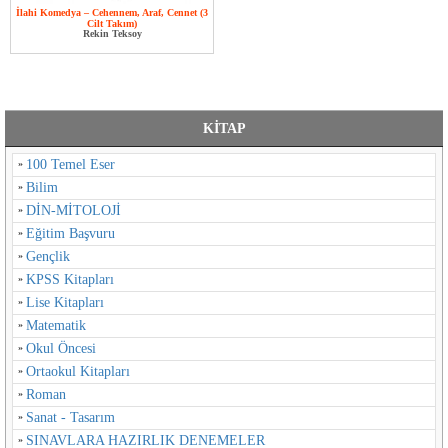
İlahi Komedya – Cehennem, Araf, Cennet (3
Cilt Takım)
Rekin Teksoy
KİTAP
100 Temel Eser
Bilim
DİN-MİTOLOJİ
Eğitim Başvuru
Gençlik
KPSS Kitapları
Lise Kitapları
Matematik
Okul Öncesi
Ortaokul Kitapları
Roman
Sanat - Tasarım
SINAVLARA HAZIRLIK DENEMELER