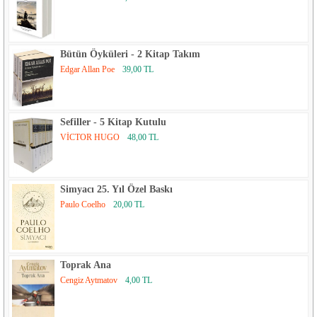
Bütün Öyküleri - 2 Kitap Takım
Edgar Allan Poe
39,00 TL
Sefiller - 5 Kitap Kutulu
VİCTOR HUGO
48,00 TL
Simyacı 25. Yıl Özel Baskı
Paulo Coelho
20,00 TL
Toprak Ana
Cengiz Aytmatov
4,00 TL